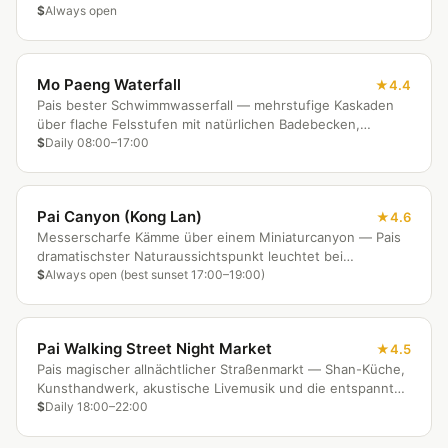
Reisfeldern, Pais malerischster und ruhigster
$
Always open
Morgenspaziergang.
Mo Paeng Waterfall
4.4
Pais bester Schwimmwasserfall — mehrstufige Kaskaden
über flache Felsstufen mit natürlichen Badebecken,
erreichbar über eine malerische Motorradfahrt durch
$
Daily 08:00–17:00
Karen-Dörfer.
Pai Canyon (Kong Lan)
4.6
Messerscharfe Kämme über einem Miniaturcanyon — Pais
dramatischster Naturaussichtspunkt leuchtet bei
Sonnenuntergang spektakulär bernsteinfarben, 8 km
$
Always open (best sunset 17:00–19:00)
südlich der Stadt.
Pai Walking Street Night Market
4.5
Pais magischer allnächtlicher Straßenmarkt — Shan-Küche,
Kunsthandwerk, akustische Livemusik und die entspannte
Bergstadtatmosphäre, die Pai berühmt gemacht hat.
$
Daily 18:00–22:00