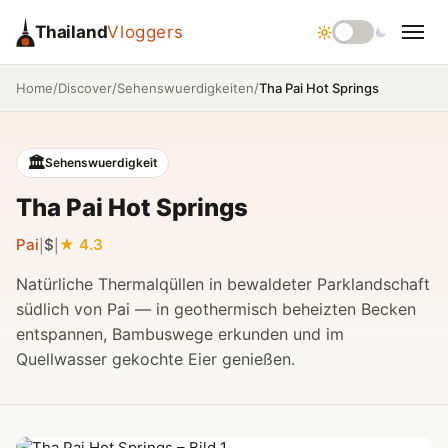
Thailand
Vloggers
/
/
/
Tha Pai Hot Springs
Home
Discover
Sehenswuerdigkeiten
🏛️
Sehenswuerdigkeit
Tha Pai Hot Springs
Pai
$
4.3
|
|
Natürliche Thermalqüllen in bewaldeter Parklandschaft
südlich von Pai — in geothermisch beheizten Becken
entspannen, Bambuswege erkunden und im
Quellwasser gekochte Eier genießen.