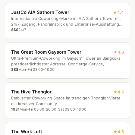
JustCo AIA Sathorn Tower
4.4
Internationale Coworking-Marke im AIA Sathorn Tower mit
24/7-Zugang, Panoramablick und Enterprise-Ausstattung.
Ideal für Remote Worker in verschiedenen Zeitzonen.
$$$
24/7
The Great Room Gaysorn Tower
4.6
Ultra-Premium-Coworking im Gaysorn Tower an Bangkoks
prestigeträchtigster Adresse. Concierge-Service,
Designermöbelierung und spektakulärer Skyline-Blick direkt
$$$
Mon-Fri 08:00-18:00
am BTS Chit Lom.
The Hive Thonglor
4.5
Etablierter Coworking Space im trendigen Thonglor-Viertel
mit kreativer Community.
1981
Mon-Fri 08:00-20:00, Sat 09:00-18:00
The Work Loft
4.5