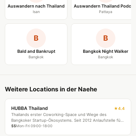
Auswandern nach Thailand
Auswandern Thailand Podcas
Isan
Pattaya
B
B
Bald and Bankrupt
Bangkok Night Walker
Bangkok
Bangkok
Weitere Locations in der Naehe
HUBBA Thailand
4.4
Thailands erster Coworking-Space und Wiege des
Bangkoker Startup-Ökosystems. Seit 2012 Anlaufstelle für
Tech-Meetups, Hackathons und Mentorship-Programme.
$$
Mon-Fri 09:00-18:00