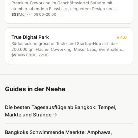
Premium-Coworking im Geschäftsviertel Sathorn mit
atemberaubendem Flussblick, elegantem Design und
ruhiger, produktiver Atmosphäre für anspruchsvolle
$$$
Mon-Fri 08:00-20:00
Professionals.
True Digital Park
4.6
Südostasiens grösster Tech- und Startup-Hub mit über
200.000 qm Fläche. Coworking, Maker Labs, Eventhallen
und ein komplettes Retail-Ökosystem auf einem Campus.
$$
Daily 08:00-22:00
Guides in der Naehe
Die besten Tagesausflüge ab Bangkok: Tempel,
Märkte und Strände
Bangkoks Schwimmende Maerkte: Amphawa,