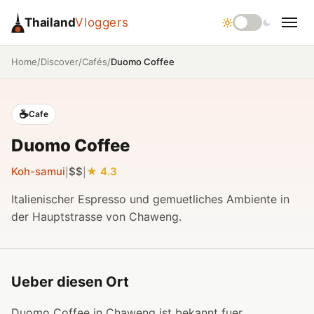
Thailand
Vloggers
/
/
/
Duomo Coffee
Home
Discover
Cafés
☕
Cafe
Duomo Coffee
Koh-samui
$$
4.3
|
|
Italienischer Espresso und gemuetliches Ambiente in
der Hauptstrasse von Chaweng.
Ueber diesen Ort
Duomo Coffee in Chaweng ist bekannt fuer