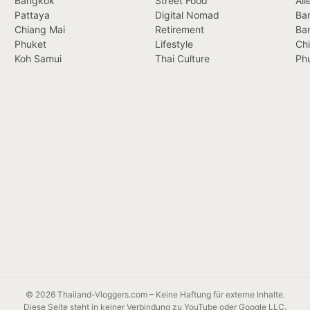
Bangkok
Street Food
All
Pattaya
Digital Nomad
Ban
Chiang Mai
Retirement
Ba
Phuket
Lifestyle
Ch
Koh Samui
Thai Culture
Ph
© 2026 Thailand-Vloggers.com – Keine Haftung für externe Inhalte.
Diese Seite steht in keiner Verbindung zu YouTube oder Google LLC.