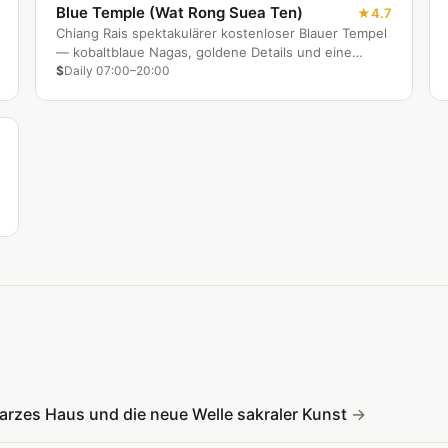
Blue Temple (Wat Rong Suea Ten)
4.7
Chiang Rais spektakulärer kostenloser Blauer Tempel
— kobaltblaue Nagas, goldene Details und eine
atemberaubende Mandala-Decke bei deutlich
$
Daily 07:00–20:00
weniger Trubel als am Weißen Tempel.
arzes Haus und die neue Welle sakraler Kunst