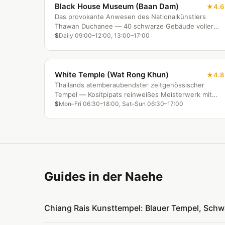
Black House Museum (Baan Dam)
4.6
Das provokante Anwesen des Nationalkünstlers
Thawan Duchanee — 40 schwarze Gebäude voller
Tierfelle, Knochen und dunkler spiritueller Kunst.
$
Daily 09:00–12:00, 13:00–17:00
White Temple (Wat Rong Khun)
4.8
Thailands atemberaubendster zeitgenössischer
Tempel — Kositpipats reinweißes Meisterwerk mit
Spiegelmosaiken und surrealen Popkunst-
$
Mon–Fri 06:30–18:00, Sat–Sun 06:30–17:00
Wandgemälden.
Guides in der Naehe
Chiang Rais Kunsttempel: Blauer Tempel, Schw