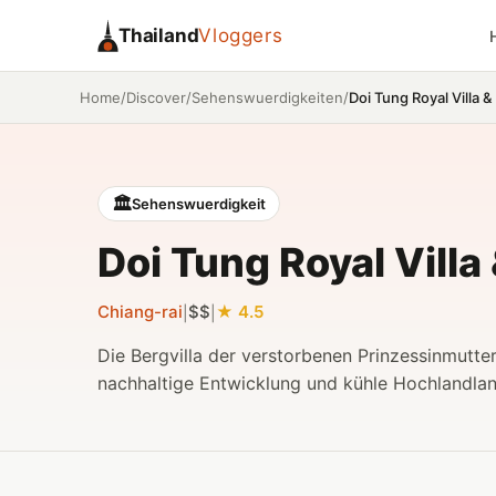
Thailand
Vloggers
/
/
/
Doi Tung Royal Villa
Home
Discover
Sehenswuerdigkeiten
🏛️
Sehenswuerdigkeit
Doi Tung Royal Vill
Chiang-rai
$$
4.5
|
|
Die Bergvilla der verstorbenen Prinzessinmutte
nachhaltige Entwicklung und kühle Hochlandlan