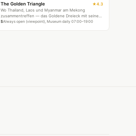
The Golden Triangle
4.3
Wo Thailand, Laos und Myanmar am Mekong
zusammentreffen — das Goldene Dreieck mit seiner
Opiumgeschichte, Flussblicken und dem Museum
$
Always open (viewpoint), Museum daily 07:00–19:00
Hall of Opium.