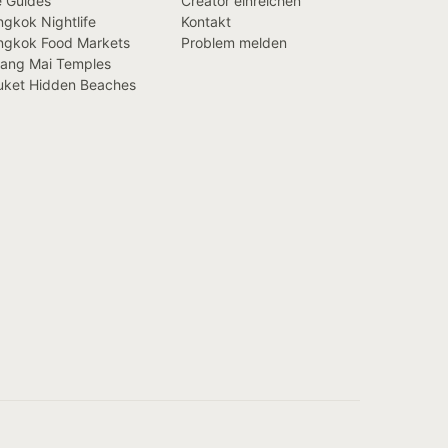
e Guides
Creator einreichen
gkok Nightlife
Kontakt
ngkok Food Markets
Problem melden
iang Mai Temples
uket Hidden Beaches