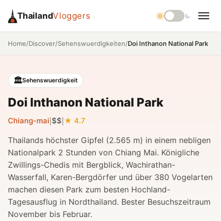
Thailand
Vloggers
/
/
/
Doi Inthanon National Park
Home
Discover
Sehenswuerdigkeiten
🏛️
Sehenswuerdigkeit
Doi Inthanon National Park
Chiang-mai
$$
4.7
|
|
Thailands höchster Gipfel (2.565 m) in einem nebligen
Nationalpark 2 Stunden von Chiang Mai. Königliche
Zwillings-Chedis mit Bergblick, Wachirathan-
Wasserfall, Karen-Bergdörfer und über 380 Vogelarten
machen diesen Park zum besten Hochland-
Tagesausflug in Nordthailand. Bester Besuchszeitraum
November bis Februar.