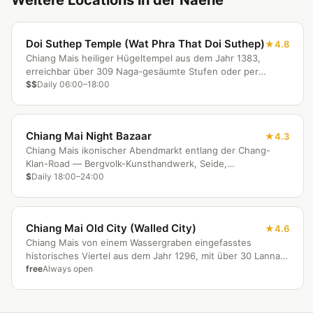
Weitere Locations in der Naehe
Doi Suthep Temple (Wat Phra That Doi Suthep)
4.8
Chiang Mais heiliger Hügeltempel aus dem Jahr 1383,
erreichbar über 309 Naga-gesäumte Stufen oder per
Seilbahn. Der vergoldete Chedi birgt eine Buddha-Reliquie,
$$
Daily 06:00–18:00
vom Gipfel bietet sich ein atemberaubender Panoramablick
über Chiang Mai. Früh anreisen, um Reisegruppen zu
meiden; Kleiderordnung wird streng kontrolliert.
Chiang Mai Night Bazaar
4.3
Chiang Mais ikonischer Abendmarkt entlang der Chang-
Klan-Road — Bergvolk-Kunsthandwerk, Seide,
Silberschmuck und nordthailändisches Streetfood. Der
$
Daily 18:00–24:00
Kalare-Food-Court serviert einige der besten Khao-Soi-
Suppen der Stadt. Täglich ab 18:00 Uhr geöffnet; Feilschen
ist überall üblich.
Chiang Mai Old City (Walled City)
4.6
Chiang Mais von einem Wassergraben eingefasstes
historisches Viertel aus dem Jahr 1296, mit über 30 Lanna-
Tempeln in Gehdistanz voneinander. Tha-Phä-Tor, Sunday
free
Always open
Walking Street und entspannte Fahrradtouren machen es
zum kulturellen Herz Nordthailands. Kostenlos zugänglich,
Tempel täglich geöffnet.