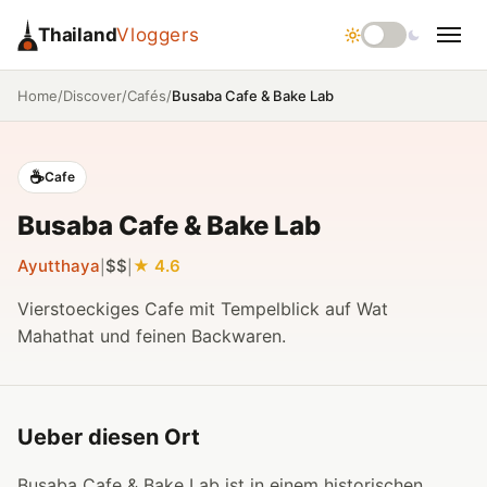
Thailand
Vloggers
/
/
/
Busaba Cafe & Bake Lab
Home
Discover
Cafés
☕
Cafe
Busaba Cafe & Bake Lab
Ayutthaya
$$
4.6
|
|
Vierstoeckiges Cafe mit Tempelblick auf Wat
Mahathat und feinen Backwaren.
Ueber diesen Ort
Busaba Cafe & Bake Lab ist in einem historischen