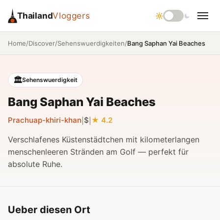
Thailand
Vloggers
/
/
/
Bang Saphan Yai Beaches
Home
Discover
Sehenswuerdigkeiten
🏛️
Sehenswuerdigkeit
Bang Saphan Yai Beaches
Prachuap-khiri-khan
$
4.2
|
|
Verschlafenes Küstenstädtchen mit kilometerlangen
menschenleeren Stränden am Golf — perfekt für
absolute Ruhe.
Ueber diesen Ort