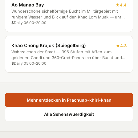
Ao Manao Bay
4.4
Wunderschöne sichelförmige Bucht im Militärgebiet mit
ruhigem Wasser und Blick auf den Khao Lom Muak — unter
der Woche fast menschenleer.
$
Daily 06:00-20:00
Khao Chong Krajok (Spiegelberg)
4.3
Wahrzeichen der Stadt — 396 Stufen mit Affen zum
goldenen Chedi und 360-Grad-Panorama über Bucht und
Stadt.
$
Daily 05:00-20:00
Mehr entdecken in Prachuap-khiri-khan
Alle Sehenswuerdigkeit