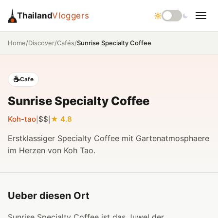
Thailand
Vloggers
/
/
/
Sunrise Specialty Coffee
Home
Discover
Cafés
☕
Cafe
Sunrise Specialty Coffee
Koh-tao
$$
4.8
|
|
Erstklassiger Specialty Coffee mit Gartenatmosphaere
im Herzen von Koh Tao.
Ueber diesen Ort
Sunrise Specialty Coffee ist das Juwel der