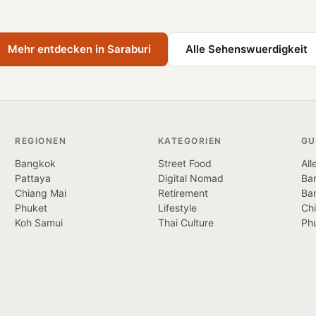
Mehr entdecken in Saraburi
Alle Sehenswuerdigkeit
REGIONEN
KATEGORIEN
GU
Bangkok
Street Food
All
Pattaya
Digital Nomad
Ban
Chiang Mai
Retirement
Ba
Phuket
Lifestyle
Ch
Koh Samui
Thai Culture
Ph