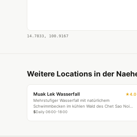
14.7833, 100.9167
Weitere Locations in der Naeh
Muak Lek Wasserfall
4.0
Mehrstufiger Wasserfall mit natürlichem
Schwimmbecken im kühlen Wald des Chet Sao Noi
Nationalparks.
$
Daily 06:00-18:00