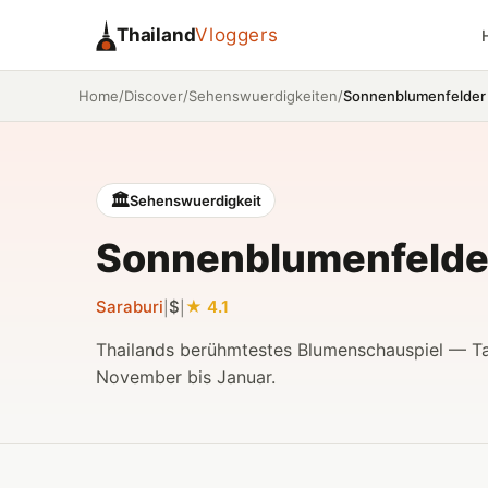
Thailand
Vloggers
/
/
/
Sonnenblumenfelder 
Home
Discover
Sehenswuerdigkeiten
🏛️
Sehenswuerdigkeit
Sonnenblumenfelder
Saraburi
$
4.1
|
|
Thailands berühmtestes Blumenschauspiel — 
November bis Januar.