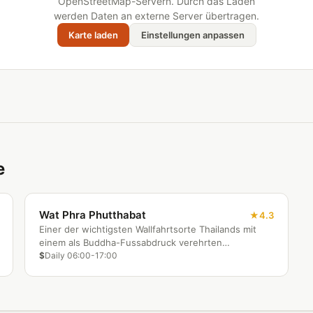
OpenStreetMap-Servern. Durch das Laden
werden Daten an externe Server übertragen.
Karte laden
Einstellungen anpassen
e
Wat Phra Phutthabat
4.3
Einer der wichtigsten Wallfahrtsorte Thailands mit
einem als Buddha-Fussabdruck verehrten
Felseindruck.
$
Daily 06:00-17:00