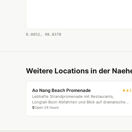
8.0052, 98.8378
Weitere Locations in der Naeh
Ao Nang Beach Promenade
4.1
Lebhafte Strandpromenade mit Restaurants,
Longtail-Boot-Abfahrten und Blick auf dramatische
Kalksteinfelsen.
$
Open 24 hours