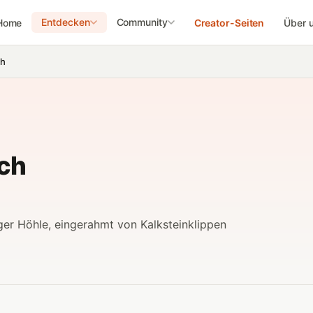
Entdecken
Community
Home
Creator-Seiten
Über 
ch
ch
iger Höhle, eingerahmt von Kalksteinklippen