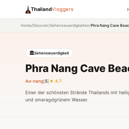
Thailand
Vloggers
/
/
/
Phra Nang Cave Bea
Home
Discover
Sehenswuerdigkeiten
🏛️
Sehenswuerdigkeit
Phra Nang Cave Bea
Ao-nang
$
4.7
|
|
Einer der schönsten Strände Thailands mit heil
und smaragdgrünem Wasser.