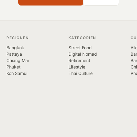
REGIONEN
KATEGORIEN
GU
Bangkok
Street Food
All
Pattaya
Digital Nomad
Ban
Chiang Mai
Retirement
Ba
Phuket
Lifestyle
Ch
Koh Samui
Thai Culture
Ph