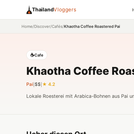
Thailand
Vloggers
/
/
/
Khaotha Coffee Roastered Pai
Home
Discover
Cafés
☕
Cafe
Khaotha Coffee Roas
Pai
$$
4.2
|
|
Lokale Roesterei mit Arabica-Bohnen aus Pai u