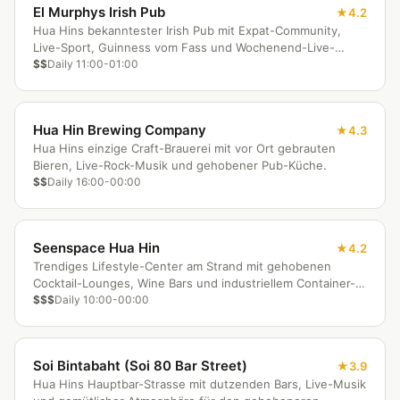
El Murphys Irish Pub
4.2
Hua Hins bekanntester Irish Pub mit Expat-Community,
Live-Sport, Guinness vom Fass und Wochenend-Live-
Bands.
$$
Daily 11:00-01:00
Hua Hin Brewing Company
4.3
Hua Hins einzige Craft-Brauerei mit vor Ort gebrauten
Bieren, Live-Rock-Musik und gehobener Pub-Küche.
$$
Daily 16:00-00:00
Seenspace Hua Hin
4.2
Trendiges Lifestyle-Center am Strand mit gehobenen
Cocktail-Lounges, Wine Bars und industriellem Container-
Design.
$$$
Daily 10:00-00:00
Soi Bintabaht (Soi 80 Bar Street)
3.9
Hua Hins Hauptbar-Strasse mit dutzenden Bars, Live-Musik