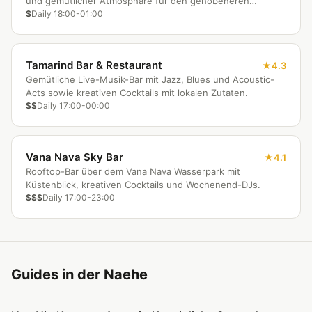
und gemütlicher Atmosphäre für den gehobeneren
Ferienort.
$
Daily 18:00-01:00
Tamarind Bar & Restaurant
4.3
Gemütliche Live-Musik-Bar mit Jazz, Blues und Acoustic-
Acts sowie kreativen Cocktails mit lokalen Zutaten.
$$
Daily 17:00-00:00
Vana Nava Sky Bar
4.1
Rooftop-Bar über dem Vana Nava Wasserpark mit
Küstenblick, kreativen Cocktails und Wochenend-DJs.
$$$
Daily 17:00-23:00
Guides in der Naehe