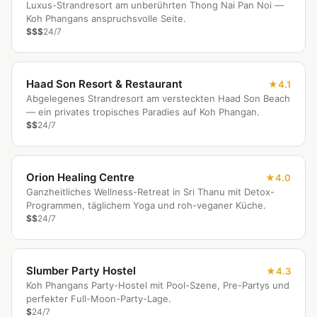
Luxus-Strandresort am unberührten Thong Nai Pan Noi —
Koh Phangans anspruchsvolle Seite.
$$$
24/7
Haad Son Resort & Restaurant
4.1
Abgelegenes Strandresort am versteckten Haad Son Beach
— ein privates tropisches Paradies auf Koh Phangan.
$$
24/7
Orion Healing Centre
4.0
Ganzheitliches Wellness-Retreat in Sri Thanu mit Detox-
Programmen, täglichem Yoga und roh-veganer Küche.
$$
24/7
Slumber Party Hostel
4.3
Koh Phangans Party-Hostel mit Pool-Szene, Pre-Partys und
perfekter Full-Moon-Party-Lage.
$
24/7