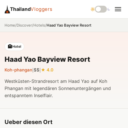
Thailand
Vloggers
/
/
/
Haad Yao Bayview Resort
Home
Discover
Hotels
🏨
Hotel
Haad Yao Bayview Resort
Koh-phangan
$$
4.0
|
|
Westküsten-Strandresort am Haad Yao auf Koh
Phangan mit legendären Sonnenuntergängen und
entspanntem Inselflair.
Ueber diesen Ort