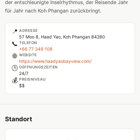
der entschleunigte Inselrhythmus, der Reisende Jahr
für Jahr nach Koh Phangan zurückbringt.
📍
ADRESSE
57 Moo 8, Haad Yao, Koh Phangan 84280
📞
TELEFON
+66 77 349 108
🌐
WEBSITE
https://www.haadyaobayview.com/
🕒
OEFFNUNGSZEITEN
24/7
💰
PREISNIVEAU
$$
Standort