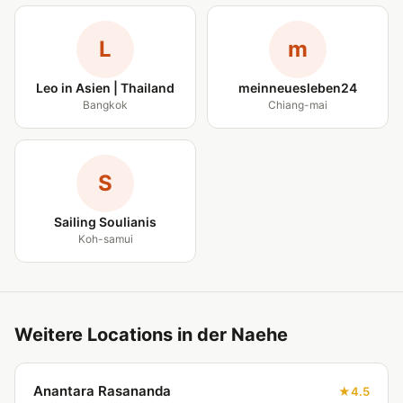
L
m
Leo in Asien | Thailand
meinneuesleben24
Bangkok
Chiang-mai
S
Sailing Soulianis
Koh-samui
Weitere Locations in der Naehe
Anantara Rasananda
4.5