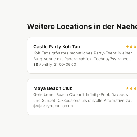
Weitere Locations in der Naeh
Castle Party Koh Tao
4.0
Koh Taos grösstes monatliches Party-Event in einer
Burg-Venue mit Panoramablick, Techno/Psytrance
und Infinity-Pool.
$$
Monthly, 21:00-06:00
Maya Beach Club
4.4
Gehobener Beach Club mit Infinity-Pool, Daybeds
und Sunset DJ-Sessions als stilvolle Alternative zu
den Backpacker-Bars.
$$$
Daily 10:00-00:00