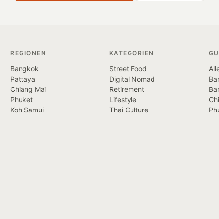
REGIONEN
KATEGORIEN
GU
Bangkok
Street Food
All
Pattaya
Digital Nomad
Ban
Chiang Mai
Retirement
Ba
Phuket
Lifestyle
Ch
Koh Samui
Thai Culture
Ph