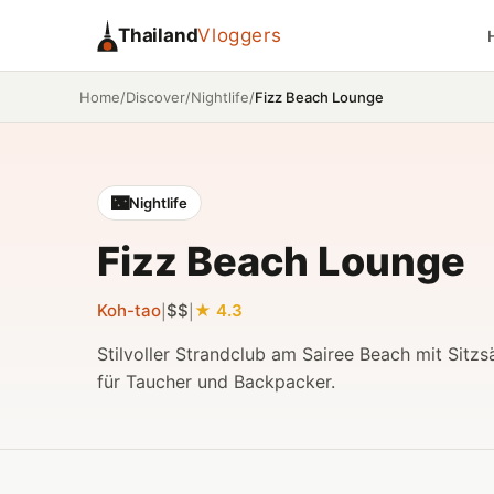
Thailand
Vloggers
/
/
/
Fizz Beach Lounge
Home
Discover
Nightlife
🌃
Nightlife
Fizz Beach Lounge
Koh-tao
$$
4.3
|
|
Stilvoller Strandclub am Sairee Beach mit Sit
für Taucher und Backpacker.