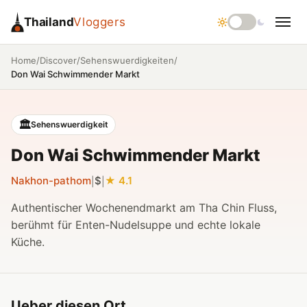
Thailand
Vloggers
/
/
/
Home
Discover
Sehenswuerdigkeiten
Don Wai Schwimmender Markt
🏛️
Sehenswuerdigkeit
Don Wai Schwimmender Markt
Nakhon-pathom
$
4.1
|
|
Authentischer Wochenendmarkt am Tha Chin Fluss,
berühmt für Enten-Nudelsuppe und echte lokale
Küche.
Ueber diesen Ort