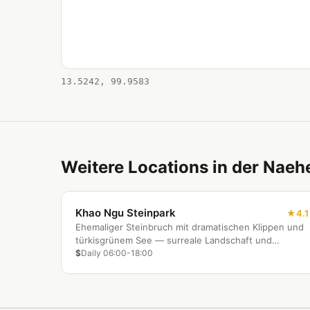
13.5242, 99.9583
Weitere Locations in der Naeh
Khao Ngu Steinpark
4.1
Ehemaliger Steinbruch mit dramatischen Klippen und
türkisgrünem See — surreale Landschaft und
beliebtes Fotomotiv.
$
Daily 06:00-18:00