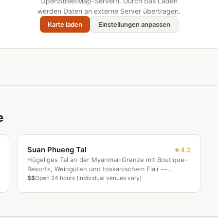
OpenStreetMap-Servern. Durch das Laden
werden Daten an externe Server übertragen.
Karte laden
Einstellungen anpassen
e
Suan Phueng Tal
4.2
Hügeliges Tal an der Myanmar-Grenze mit Boutique-
Resorts, Weingüten und toskanischem Flair —
Bangkoks Lieblingswochenendausflug.
$$
Open 24 hours (individual venues vary)