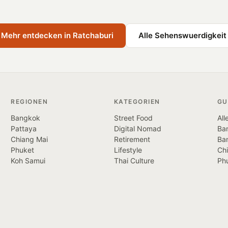
Mehr entdecken in Ratchaburi
Alle Sehenswuerdigkeit
REGIONEN
KATEGORIEN
GU
Bangkok
Street Food
All
Pattaya
Digital Nomad
Ban
Chiang Mai
Retirement
Ba
Phuket
Lifestyle
Ch
Koh Samui
Thai Culture
Ph