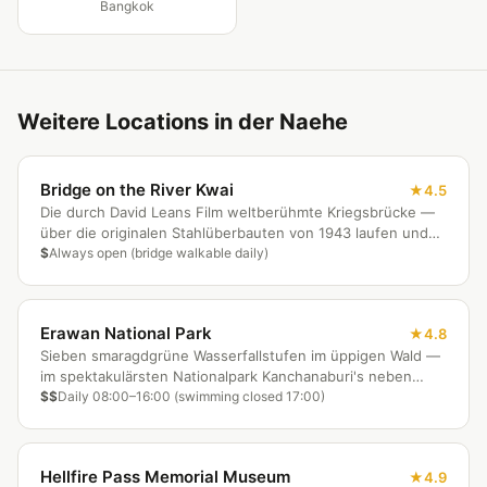
Bangkok
Weitere Locations in der Naehe
Bridge on the River Kwai
4.5
Die durch David Leans Film weltberühmte Kriegsbrücke —
über die originalen Stahlüberbauten von 1943 laufen und
den River Kwai unter sich spüren.
$
Always open (bridge walkable daily)
Erawan National Park
4.8
Sieben smaragdgrüne Wasserfallstufen im üppigen Wald —
im spektakulärsten Nationalpark Kanchanaburi's neben
knabbernden Fischen schwimmen.
$$
Daily 08:00–16:00 (swimming closed 17:00)
Hellfire Pass Memorial Museum
4.9