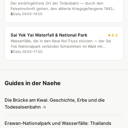
Der eindringlichste Ort der Todesbahn — durch den
Felseinschnitt gehen, den alliierte Kriegsgefangene 1943
bei Fackelschein aus dem Fels herausgehauen haben,
$
Daily 09:00–16:00
heute ein kostenloses australisches Mahnmal.
Sai Yok Yai Waterfall & National Park
4.3
Wasserfälle, die in den Kwai Noi Fluss stürzen — der Sai
Yok Nationalpark verbindet Schwimmen im Wald mit
Todesbahn-Geschichte und Fluss-Rafting.
$
Daily 08:00–17:00
Guides in der Naehe
Die Brücke am Kwai: Geschichte, Erbe und die
Todeseisenbahn
Erawan-Nationalpark und Wasserfälle: Thailands